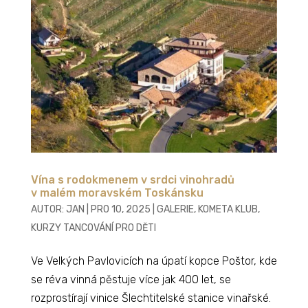
Vína s rodokmenem v srdci vinohradů
v malém moravském Toskánsku
AUTOR:
JAN
|
PRO 10, 2025
|
GALERIE
,
KOMETA KLUB
,
KURZY TANCOVÁNÍ PRO DĚTI
Ve Velkých Pavlovicích na úpatí kopce Poštor, kde
se réva vinná pěstuje více jak 400 let, se
rozprostírají vinice Šlechtitelské stanice vinařské.