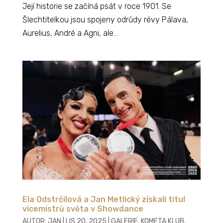
Její historie se začíná psát v roce 1901. Se
Šlechtitelkou jsou spojeny odrůdy révy Pálava,
Aurelius, André a Agni, ale...
Ela Odstrčilová a Jan Metlický získali titul
vicemistrů světa v Showdance
AUTOR:
JAN
|
LIS 20, 2025
|
GALERIE
,
KOMETA KLUB
,