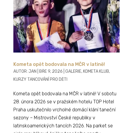
Kometa opět bodovala na MČR v latině!
AUTOR:
JAN
|
BŘE 9, 2026
|
GALERIE
,
KOMETA KLUB
,
KURZY TANCOVÁNÍ PRO DĚTI
Kometa opět bodovala na MČR v latině! V sobotu
28. února 2026 se v pražském hotelu TOP Hotel
Praha uskutečnilo vrcholné domácí klání taneční
sezony – Mistrovství České republiky v
latinskoamerických tancích 2026. Na parket se