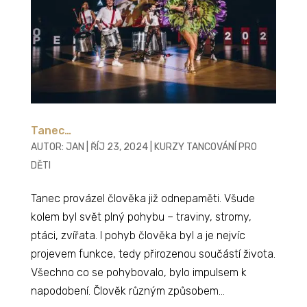
Tanec…
AUTOR:
JAN
|
ŘÍJ 23, 2024
|
KURZY TANCOVÁNÍ PRO
DĚTI
Tanec provázel člověka již odnepaměti. Všude
kolem byl svět plný pohybu – traviny, stromy,
ptáci, zvířata. I pohyb člověka byl a je nejvíc
projevem funkce, tedy přirozenou součástí života.
Všechno co se pohybovalo, bylo impulsem k
napodobení. Člověk různým způsobem...