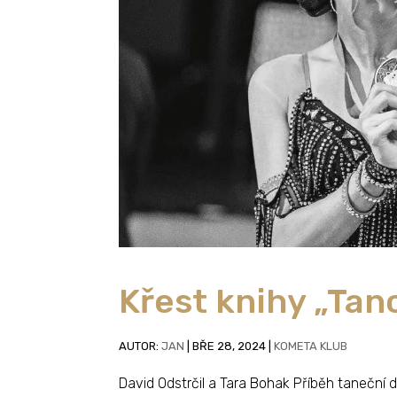
Křest knihy „Tan
AUTOR:
JAN
|
BŘE 28, 2024
|
KOMETA KLUB
David Odstrčil a Tara Bohak Příběh taneční 