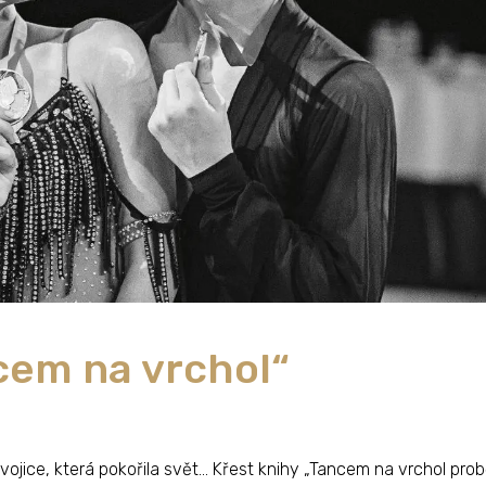
cem na vrchol“
dvojice, která pokořila svět… Křest knihy „Tancem na vrchol pro