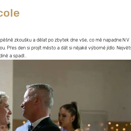
cole
 úspěšně zkoušku a dělat po zbytek dne vše, co mě napadne.N:V
 Přes den si projít město a dát si nějaké výborné jídlo. Největ
ně a spadl...