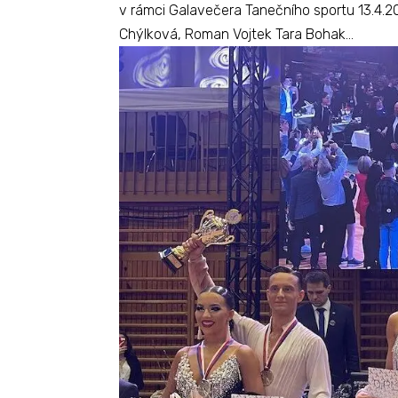
v rámci Galavečera Tanečního sportu 13.4.2
Chýlková, Roman Vojtek Tara Bohak...