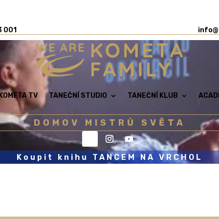
3 001
info@
KOMETA TV
TANEČNÍ STUDIO
TANEČNÍ KLUB
ACAD
DOMOV MISTRŮ SVĚTA
Koupit knihu TANCEM NA VRCHOL