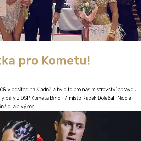
tka pro Kometu!
 ČR v desítce na Kladně a bylo to pro nás mistrovství opravdu
y páry z DSP Kometa Brno!!! 7. místo Radek Doležal- Nicole
nále, ale výkon...