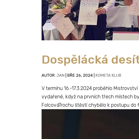
Dospělácká desí
AUTOR:
JAN
|
BŘE 26, 2024
|
KOMETA KLUB
V termínu 16.-17.3.2024 proběhlo Mistrovství
vydařené, když na prvních třech místech byl
FolcováTrochu štěstí chybělo k postupu do fi