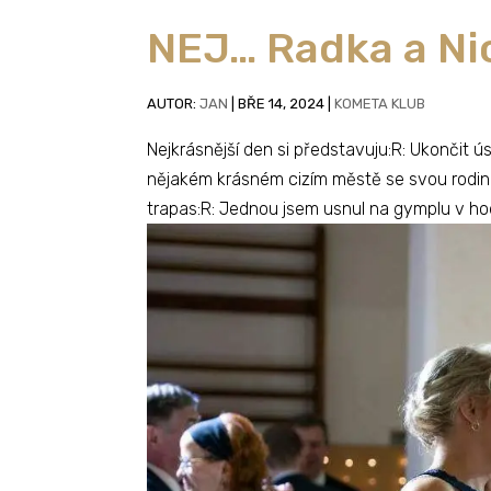
NEJ… Radka a Ni
AUTOR:
JAN
|
BŘE 14, 2024
|
KOMETA KLUB
Nejkrásnější den si představuju:R: Ukončit
nějakém krásném cizím městě se svou rodinou.
trapas:R: Jednou jsem usnul na gymplu v hodi