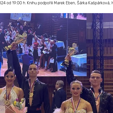
024 od 19:00 h. Knihu podpořili Marek Eben, Šárka Kašpárková, 