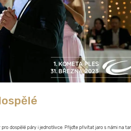
dospělé
ro dospělé páry i jednotlivce. Přijďte přivítat jaro s námi na ta