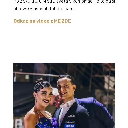
Po zisku titulu Mistrů světa v kombinaci, je to další
obrovský úspěch tohoto páru!
Odkaz na video z ME ZDE