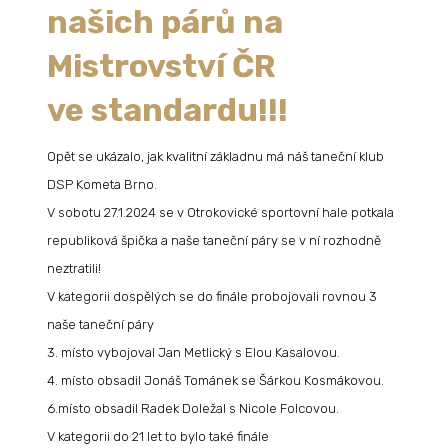
našich párů na
Mistrovství ČR
ve standardu!!!
Opět se ukázalo, jak kvalitní základnu má náš taneční klub
DSP Kometa Brno.
V sobotu 27.1.2024 se v Otrokovické sportovní hale potkala
republiková špička a naše taneční páry se v ní rozhodně
neztratili!
V kategorii dospělých se do finále probojovali rovnou 3
naše taneční páry
3. místo vybojoval Jan Metlický s Elou Kasalovou.
4. místo obsadil Jonáš Tománek se Šárkou Kosmákovou.
6.místo obsadil Radek Doležal s Nicole Folcovou.
V kategorii do 21 let to bylo také finále