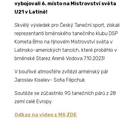
vybojovali 6. místo na Mistrovství světa
U21 v Latině!
Skvělý výsledek pro Český Taneční sport, získali
reprezentanti brněnského tanečního klubu DSP
Kometa Brno na říjnovém Mistrovství světa v
Latinsko-amerických tancích, které proběhlo v
brněnské Starez Areně Vodova 7.10.2023!
V bouřlivé atmosféře zvítězil arménský pár
Jaroslav Kiselev- Sofia Filipchuk.
Soutěže se zůčastnilo 90 tanečních párů z 28
zemí celé Evropy.
Odkaz na video z MS ZDE