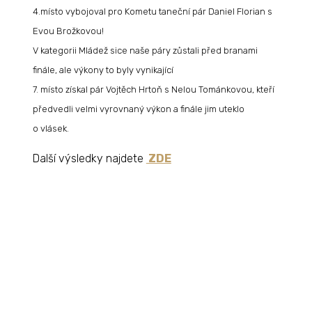
4.místo vybojoval pro Kometu taneční pár Daniel Florian s
Evou Brožkovou!
V kategorii Mládež sice naše páry zůstali před branami
finále, ale výkony to byly vynikající
7. místo získal pár Vojtěch Hrtoň s Nelou Tománkovou, kteří
předvedli velmi vyrovnaný výkon a finále jim uteklo
o vlásek.
Další výsledky najdete
ZDE