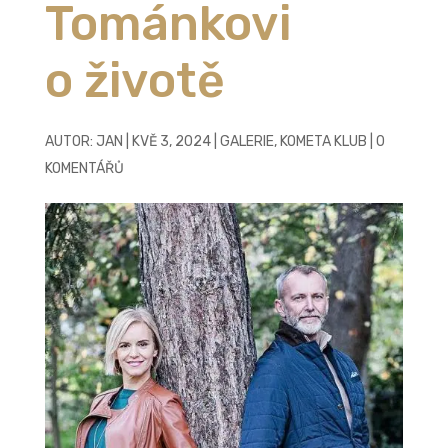
Tománkovi
o životě
AUTOR:
JAN
|
KVĚ 3, 2024
|
GALERIE
,
KOMETA KLUB
|
0
KOMENTÁŘŮ