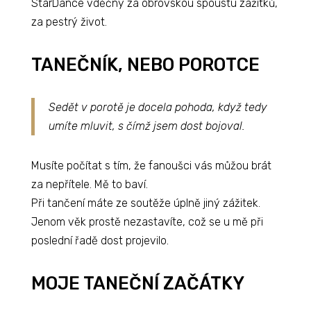
StarDance vděčný za obrovskou spoustu zážitků,
za pestrý život.
TANEČNÍK, NEBO POROTCE
Sedět v porotě je docela pohoda, když tedy
umíte mluvit, s čímž jsem dost bojoval.
Musíte počítat s tím, že fanoušci vás můžou brát
za nepřítele. Mě to baví.
Při tančení máte ze soutěže úplně jiný zážitek.
Jenom věk prostě nezastavíte, což se u mě při
poslední řadě dost projevilo.
MOJE TANEČNÍ ZAČÁTKY