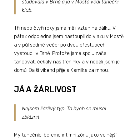
studovala v Brně a já v Mostě vedl taneční
klub.
Tři nebo čtyři roky jsme měli vztah na dálku. V
pátek odpoledne jsem nastoupil do vlaku v Mostě
a v půl sedmé večer po dvou přestupech
vystoupil v Brně. Protože jsme spolu začali i
tancovat, čekaly nás tréninky a v neděli jsem jel
domů. Další víkend přijela Kamilka za mnou.
JÁ A ŽÁRLIVOST
Nejsem žárlivý typ. To bych se musel
zbláznit.
My tanečníci bereme intimní zónu jako volnější