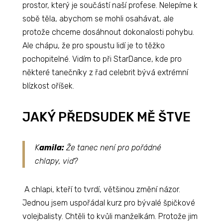
prostor, který je součástí naší profese. Nelepíme k
sobě těla, abychom se mohli osahávat, ale
protože chceme dosáhnout dokonalosti pohybu.
Ale chápu, že pro spoustu lidí je to těžko
pochopitelné. Vidím to při StarDance, kde pro
některé tanečníky z řad celebrit bývá extrémní
blízkost oříšek.
JAKÝ PŘEDSUDEK MĚ ŠTVE
K
amila:
Že tanec není pro pořádné
chlapy, viď?
A chlapi, kteří to tvrdí, většinou změní názor.
Jednou jsem uspořádal kurz pro bývalé špičkové
volejbalisty. Chtěli to kvůli manželkám. Protože jim