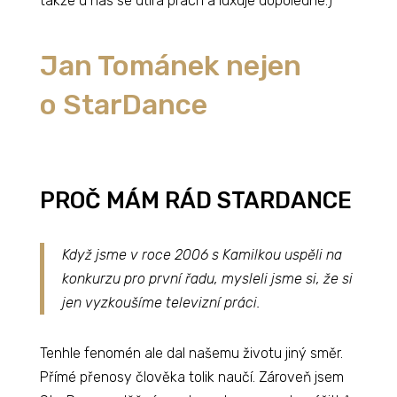
takže u nás se utírá prach a luxuje dopoledne.)
Jan Tománek nejen
o StarDance
PROČ MÁM RÁD STARDANCE
Když jsme v roce 2006 s Kamilkou uspěli na
konkurzu pro první řadu, mysleli jsme si, že si
jen vyzkoušíme televizní práci.
Tenhle fenomén ale dal našemu životu jiný směr.
Přímé přenosy člověka tolik naučí. Zároveň jsem